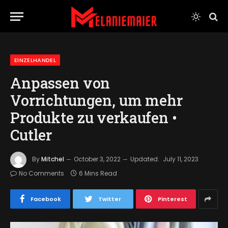
EINZELHANDEL
Anpassen von
Vorrichtungen, um mehr
Produkte zu verkaufen •
Cutler
By
Mitchel
October 3, 2022
Updated:
July 11, 2023
No Comments
6 Mins Read
Facebook
Twitter
Pinterest